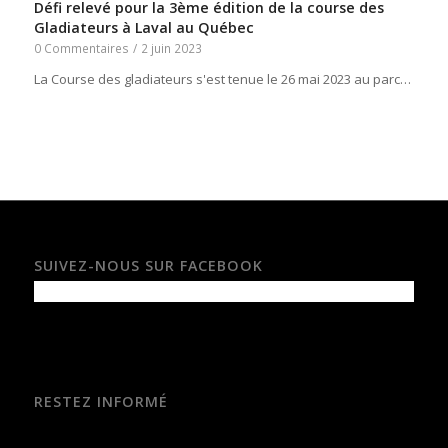
Défi relevé pour la 3ème édition de la course des
Gladiateurs à Laval au Québec
0 Commentaires
/
2 juin 2023
La Course des gladiateurs s'est tenue le 26 mai 2023 au parc…
SUIVEZ-NOUS SUR FACEBOOK
RESTEZ INFORMÉ