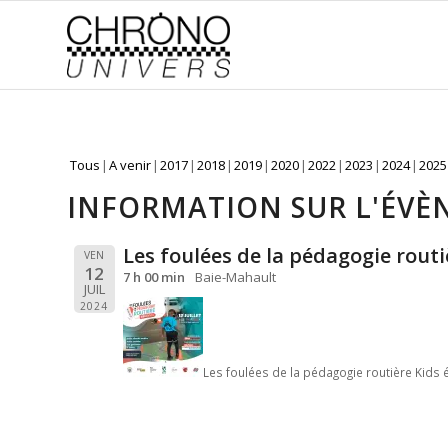
Tous
A venir
2017
2018
2019
2020
2022
2023
2024
2025
INFORMATION SUR L'ÉV
Les foulées de la pédagogie routi
VEN
12
7 h 00 min
Baie-Mahault
JUIL
2024
Les foulées de la pédagogie routière Kids 