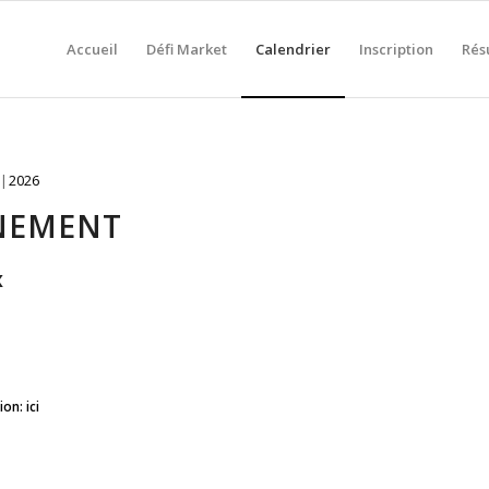
Accueil
Défi Market
Calendrier
Inscription
Rés
2026
ÈNEMENT
x
tion:
ici