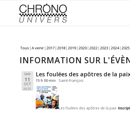
Tous
A venir
2017
2018
2019
2020
2022
2023
2024
2025
INFORMATION SUR L'ÉV
Les foulées des apôtres de la pai
SAM
11
15 h 00 min
Saint-François
OCT
2025
Les foulées des apôtres de la paix
Inscrip