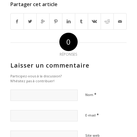
Partager cet article
0
RÉPONSES
Laisser un commentaire
Participez-vous à la discussion?
N'hésitez pas à contribuer!
*
Nom
*
E-mail
Site web