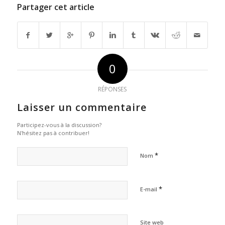
Partager cet article
0
RÉPONSES
Laisser un commentaire
Participez-vous à la discussion?
N'hésitez pas à contribuer!
*
Nom
*
E-mail
Site web