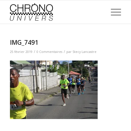
IMG_7491
/
/
25 février 2019
0 Commentaires
par
Stecy Lancastre