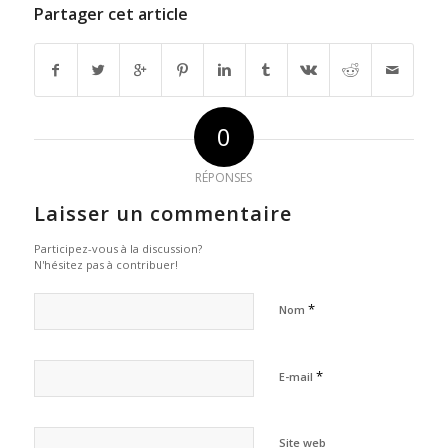
Partager cet article
0
RÉPONSES
Laisser un commentaire
Participez-vous à la discussion?
N'hésitez pas à contribuer!
*
Nom
*
E-mail
Site web