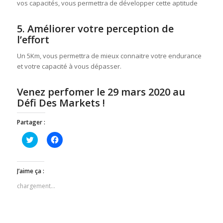
vos capacités, vous permettra de développer cette aptitude
5. Améliorer votre perception de
l’effort
Un 5Km, vous permettra de mieux connaitre votre endurance
et votre capacité à vous dépasser.
Venez perfomer le 29 mars 2020 au
Défi
Des Markets !
Partager :
Cliquez
Cliquez
pour
pour
partager
partager
sur
sur
Twitter(ouvre
Facebook(ouvre
dans
dans
J’aime ça :
une
une
nouvelle
nouvelle
chargement…
fenêtre)
fenêtre)