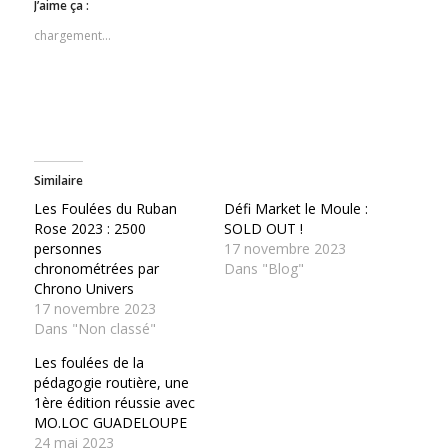
dans
dans
J’aime ça :
une
une
nouvelle
nouvelle
chargement…
fenêtre)
fenêtre)
Similaire
Les Foulées du Ruban
Défi Market le Moule :
Rose 2023 : 2500
SOLD OUT !
personnes
17 novembre 2023
chronométrées par
Dans "Blog"
Chrono Univers
17 novembre 2023
Dans "Non classé"
Les foulées de la
pédagogie routière, une
1ère édition réussie avec
MO.LOC GUADELOUPE
24 mai 2023