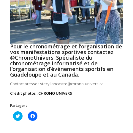
Pour le chronométrage et l’organisation de
vos manifestations sportives contactez
@ChronoUnivers. Spécialiste du
chronométrage informatisé et de
l’organisation d’événements sportifs
en
Guadeloupe et au Canada.
Contact presse : stecy.lancastre@chrono-univers.ca
Crédit photos : CHRONO UNIVERS
Partager :
Cliquez
Cliquez
pour
pour
partager
partager
sur
sur
Twitter(ouvre
Facebook(ouvre