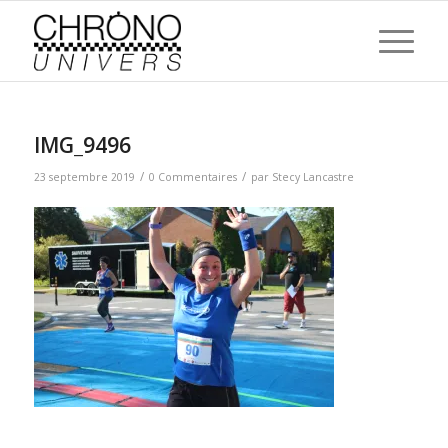
IMG_9496
/
/
23 septembre 2019
0 Commentaires
par
Stecy Lancastre