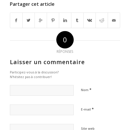
Partager cet article
0
RÉPONSES
Laisser un commentaire
Participez-vous à la discussion?
N'hésitez pas à contribuer!
*
Nom
*
E-mail
Site web