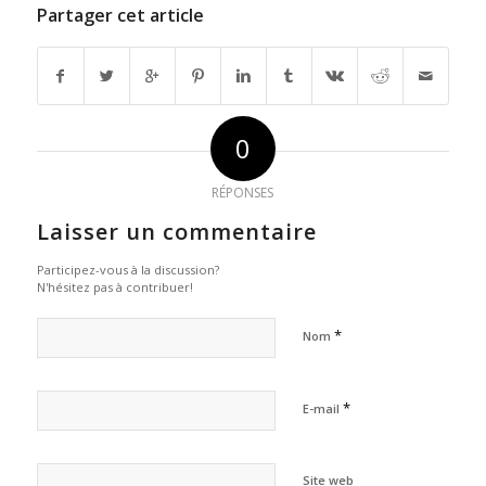
Partager cet article
0
RÉPONSES
Laisser un commentaire
Participez-vous à la discussion?
N'hésitez pas à contribuer!
*
Nom
*
E-mail
Site web