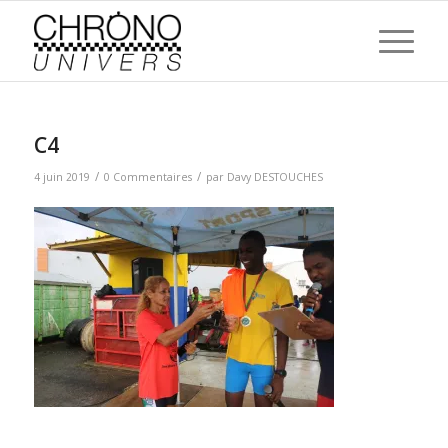
C4
/
/
4 juin 2019
0 Commentaires
par
Davy DESTOUCHES