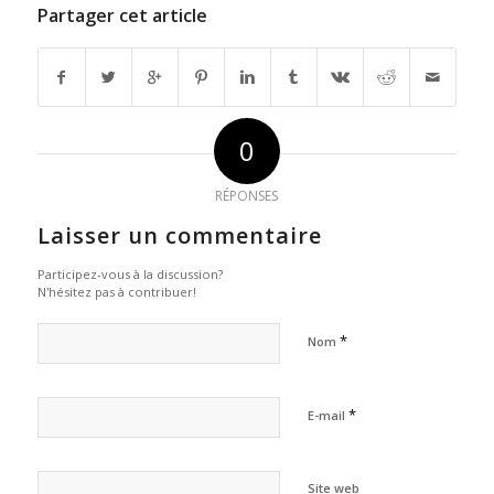
Partager cet article
0
RÉPONSES
Laisser un commentaire
Participez-vous à la discussion?
N'hésitez pas à contribuer!
*
Nom
*
E-mail
Site web