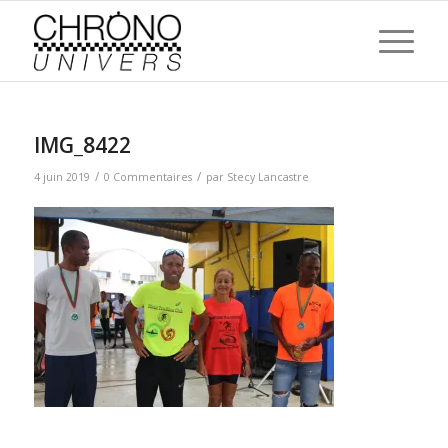
IMG_8422
/
/
4 juin 2019
0 Commentaires
par
Stecy Lancastre