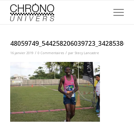
48059749_544258206039723_3428538660
/
/
16 janvier 2019
0 Commentaires
par
Stecy Lancastre