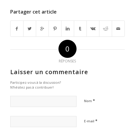
Partager cet article
0
RÉPONSES
Laisser un commentaire
Participez-vous à la discussion?
N'hésitez pas à contribuer!
*
Nom
*
E-mail