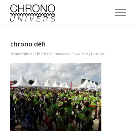
chrono défi
/
/
12 novembre 2019
0 Commentaires
par
Stecy Lancastre