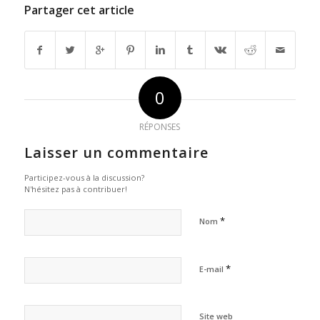
Partager cet article
0
RÉPONSES
Laisser un commentaire
Participez-vous à la discussion?
N'hésitez pas à contribuer!
*
Nom
*
E-mail
Site web