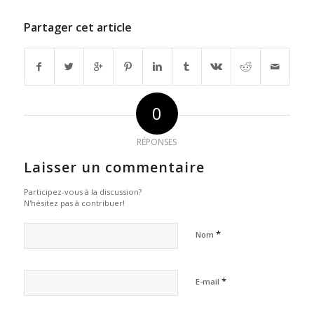
Partager cet article
0
RÉPONSES
Laisser un commentaire
Participez-vous à la discussion?
N'hésitez pas à contribuer!
*
Nom
*
E-mail