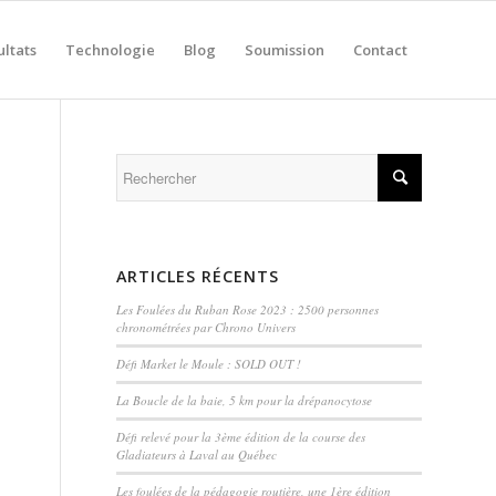
ultats
Technologie
Blog
Soumission
Contact
ARTICLES RÉCENTS
Les Foulées du Ruban Rose 2023 : 2500 personnes
chronométrées par Chrono Univers
Défi Market le Moule : SOLD OUT !
La Boucle de la baie, 5 km pour la drépanocytose
Défi relevé pour la 3ème édition de la course des
Gladiateurs à Laval au Québec
Les foulées de la pédagogie routière, une 1ère édition