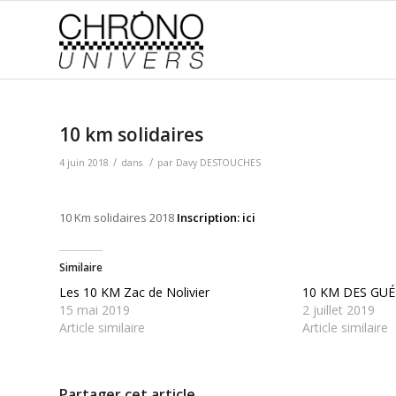
10 km solidaires
/
/
4 juin 2018
dans
par
Davy DESTOUCHES
10 Km solidaires 2018
Inscription:
ici
Similaire
Les 10 KM Zac de Nolivier
10 KM DES GU
15 mai 2019
2 juillet 2019
Article similaire
Article similaire
Partager cet article