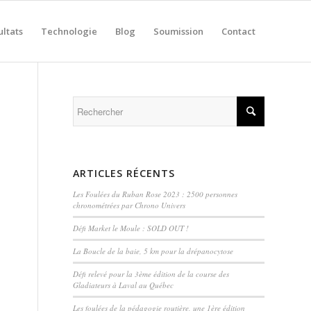
ultats
Technologie
Blog
Soumission
Contact
ARTICLES RÉCENTS
Les Foulées du Ruban Rose 2023 : 2500 personnes
chronométrées par Chrono Univers
Défi Market le Moule : SOLD OUT !
La Boucle de la baie, 5 km pour la drépanocytose
Défi relevé pour la 3ème édition de la course des
Gladiateurs à Laval au Québec
Les foulées de la pédagogie routière, une 1ère édition