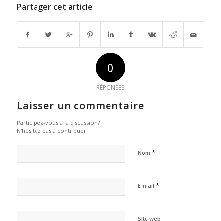
Partager cet article
0
RÉPONSES
Laisser un commentaire
Participez-vous à la discussion?
N'hésitez pas à contribuer!
*
Nom
*
E-mail
Site web