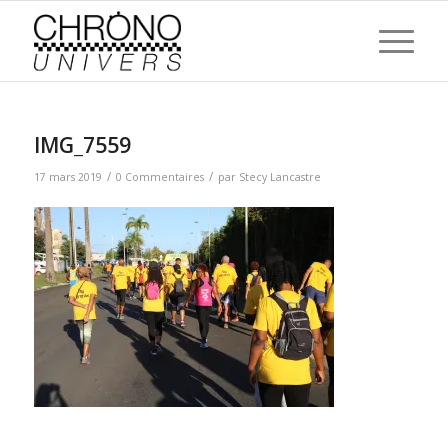
IMG_7559
/
/
17 mars 2019
0 Commentaires
par
Stecy Lancastre