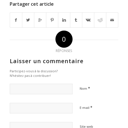
Partager cet article
0
RÉPONSES
Laisser un commentaire
Participez-vous à la discussion?
N'hésitez pas à contribuer!
*
Nom
*
E-mail
Site web