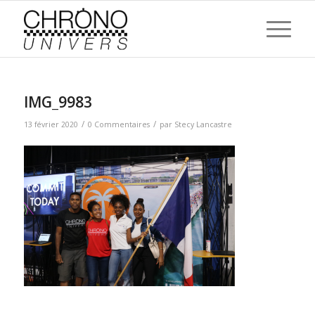
IMG_9983
/
/
13 février 2020
0 Commentaires
par
Stecy Lancastre