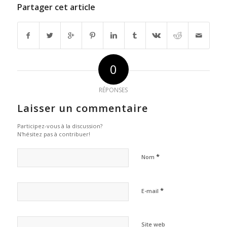
Partager cet article
0
RÉPONSES
Laisser un commentaire
Participez-vous à la discussion?
N'hésitez pas à contribuer!
*
Nom
*
E-mail
Site web