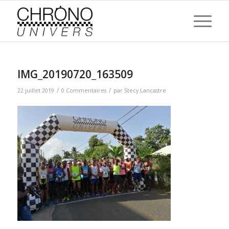
IMG_20190720_163509
/
/
22 juillet 2019
0 Commentaires
par
Stecy Lancastre