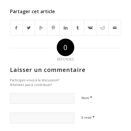
Partager cet article
0
RÉPONSES
Laisser un commentaire
Participez-vous à la discussion?
N'hésitez pas à contribuer!
*
Nom
*
E-mail