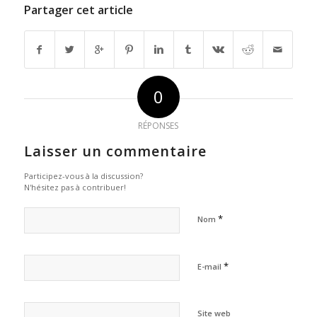
Partager cet article
0
RÉPONSES
Laisser un commentaire
Participez-vous à la discussion?
N'hésitez pas à contribuer!
*
Nom
*
E-mail
Site web