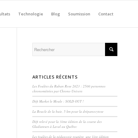
ultats
Technologie
Blog
Soumission
Contact
ARTICLES RÉCENTS
Les Foulées du Ruban Rose 2023 : 2500 personnes
chronométrées par Chrono Univers
Défi Market le Moule : SOLD OUT !
La Boucle de la baie, 5 km pour la drépanocytose
Défi relevé pour la 3ème édition de la course des
Gladiateurs à Laval au Québec
Les foulées de la pédagogie routière, une 1ère édition