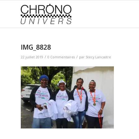
IMG_8828
/
/
22 juillet 2019
0 Commentaires
par
Stecy Lancastre