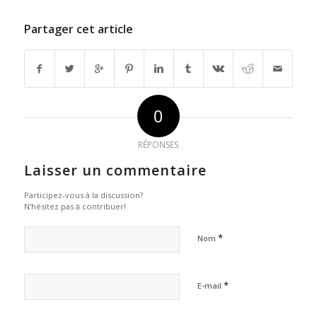
Partager cet article
0
RÉPONSES
Laisser un commentaire
Participez-vous à la discussion?
N'hésitez pas à contribuer!
*
Nom
*
E-mail